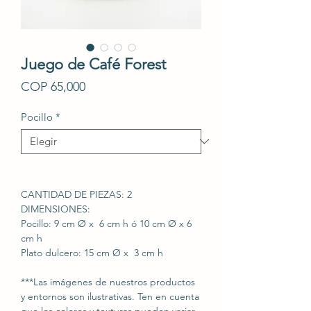
Juego de Café Forest
Precio
COP 65,000
Pocillo
*
CANTIDAD DE PIEZAS: 2
DIMENSIONES:
Pocillo: 9 cm Ø x 6 cm h ó 10 cm Ø x 6
cm h
Plato dulcero: 15 cm Ø x 3 cm h
***Las imágenes de nuestros productos
y entornos son ilustrativas. Ten en cuenta
que los colores y texturas pueden variar