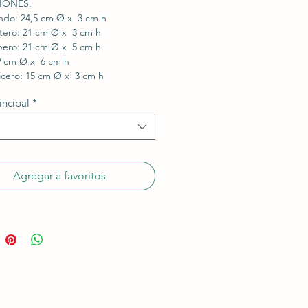
IONES:
ndo: 24,5 cm Ø x 3 cm h
rtero: 21 cm Ø x 3 cm h
pero: 21 cm Ø x 5 cm h
 9 cm Ø x 6 cm h
lcero: 15 cm Ø x 3 cm h
incipal
*
Agregar a favoritos