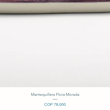
Vista rápida
Mantequillera Flora Morada
Precio
COP 78,000