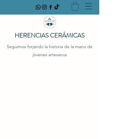
HERENCIAS CERÁMICAS
Seguimos forjando la historia de la mano de
jóvenes artesanos
POLÍTICAS DE ENVÍO Y
REPOSICIÓN
Creemos que la honestidad es la mejor política en el
mercado. Por eso creamos políticas justas y
transparentes para ti. Lee las siguientes secciones